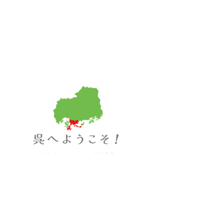
掲
載！
Welcome to KURE
歴史豊かな港町で、美しい海岸線、重要な海
軍基地の遺産
そして現代の工業が調和している町、呉市
観光スポットやご当地グルメも数多く、多面
的な魅力を持っています