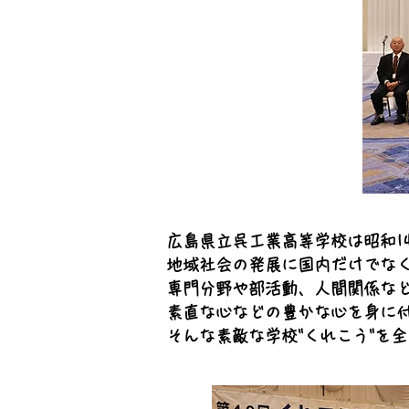
広島県立呉工業高等学校は昭和1
地域社会の発展に国内だけでな
専門分野や部活動、人間関係な
素直な心などの豊かな心を身に
そんな素敵な学校"くれこう"を