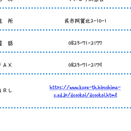
住 所
呉市阿賀北2-10-1
電 話
0823-71-2177
F A X
0823-71-2179
https://www.kure-th.hiroshima-
U R L
c.ed.jp/dosokai/dosokai.html