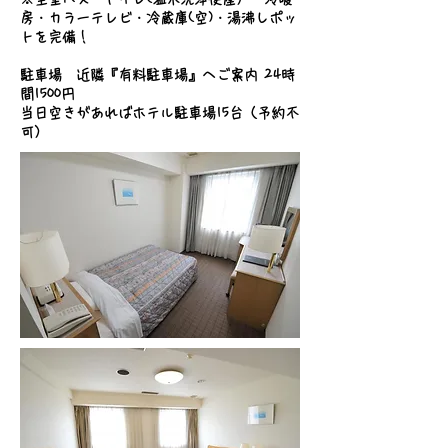
房・カラーテレビ・冷蔵庫(空)・湯沸しポッ
トを完備！
駐車場 近隣『有料駐車場』へご案内 24時
間1500円
当日空きがあればホテル駐車場15台（予約不
可）