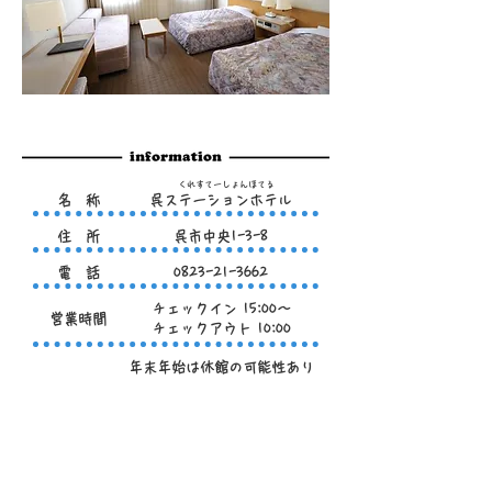
くれすてーしょんほてる
名 称
呉ステーションホテル
住 所
呉市中央1-3-8
電 話
0823-21-3662
チェックイン 15:00～
営業時間
チェックアウト 10:00
年末年始は休館の可能性あり
​レストランは土曜、日曜、祝
定 休 日
日のお昼
駐 車 場
あり