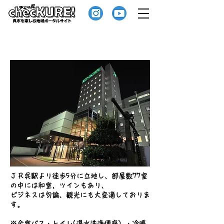
呉ステーションホテル
ＪＲ呉駅より徒歩5分に立地し、部屋数77室
の中には和室，ツインもあり、
ビジネスは勿論、観光にも大変適しておりま
す。
※全室バス・トイレ(温水洗浄便座）・冷暖