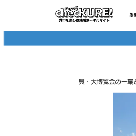
店
呉・大博覧会の一環と