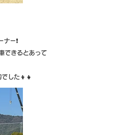
ーナー❗
車できるとあって
した👦👧