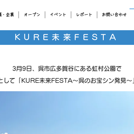
舗・企業
オープン
イベント
レポート
お問い合わせ
KURE未来FESTA
3月9日、呉市広多賀谷にある虹村公園で
して「KURE未来FESTA～呉のお宝シン発見