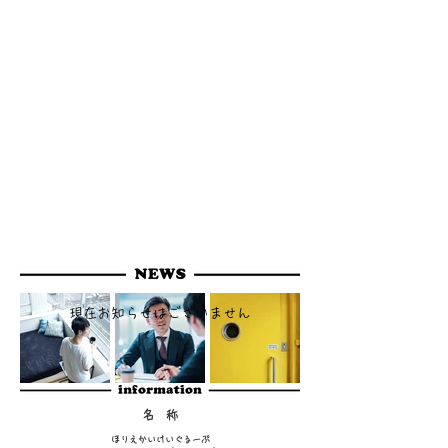
ています。
・
税務顧問／税務書類作成について
・
MAS監査(経営計画策定支援等)について
・
遺言、相続対策／相続税申告について
・
確定申告について
・
事業継承について
・
M＆Aについて
・
開業支援について
・
RPA支援について
・
お役立ち情報について
現在お知らせはございません
名 称
ほりえかいけいぐるーぷ