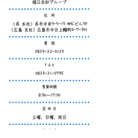
堀江会計グループ
住 所
〈呉 本社〉呉市中央3-5-13 HMCビル3F
​〈広島 支社〉広島市中区上幟町4-7-301
電 話
0823-22-0123
F A X
0823-21-5739
営業時間
8:30～17:30
定 休 日
​土曜、日曜、祝日
駐 車 場