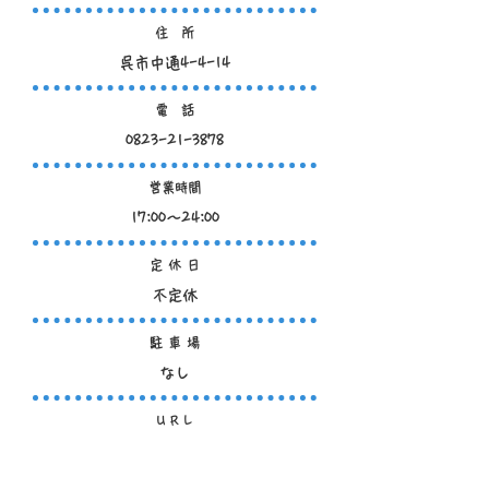
住 所
呉市中通4-4-14
電 話
0823-21-3878
営業時間
17:00～24:00
定 休 日
不定休
駐 車 場
なし
U R L
https://y072000.gorp.jp/