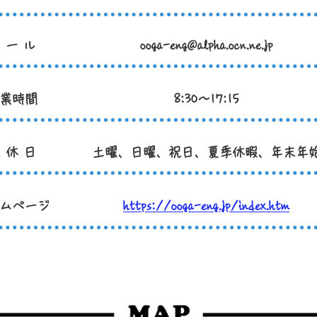
 ー ル
ooga-eng@alpha.ocn.ne.jp
業時間
8:30～17:15
 休 日
土曜、日曜、祝日、夏季休暇、年末年
ムページ
https://ooga-eng.jp/index.htm