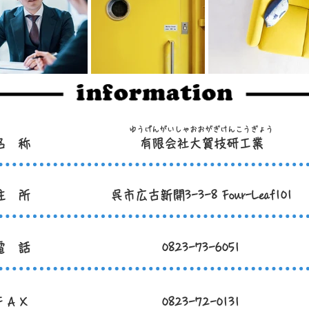
ゆうげんがいしゃおおがぎけんこうぎょう
名 称
有限会社大賀技研工業
住 所
呉市広古新開3-3-8 Four-Leaf101
電 話
0823-73-6051
F A X
0823-72-0131