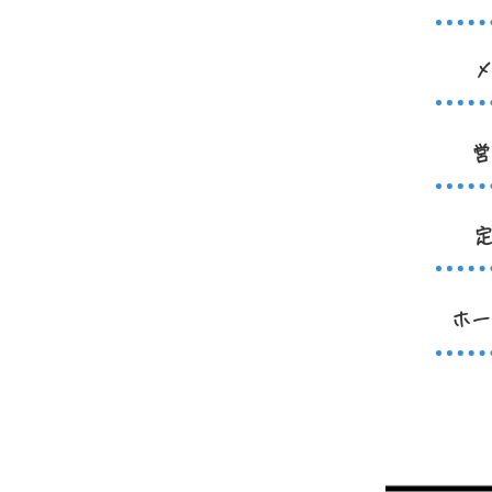
メ
営
定
ホー