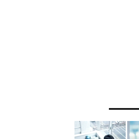
その他にも自
など様々な業
近年では、こ
おり、現在は
しています。
設立以来、お
ってきました
ある企業とし