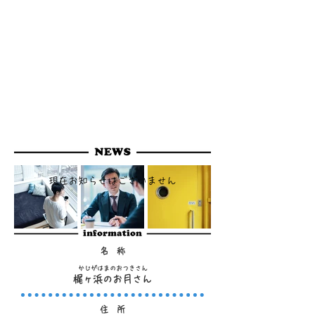
ております。
海を見ながらバーベキューが楽しめるビ
アテラスも完備。また、40名様までの宴
会場もあり忘年会や新年会にも最適で
す。
ドライブ途中の軽食などでもお気軽にお
立ち寄りください。
現在お知らせはございません
名 称
かじがはまのおつきさん
梶ヶ浜のお月さん
住 所