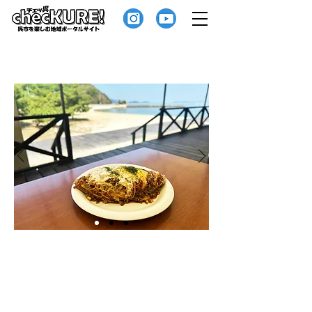
梶ヶ浜のお月さん
新鮮で美味しい天然物の魚と旬の食材を
生かした季節料理を用意しております。
梶ヶ浜海水浴場や塩づくり体験ができる
海駅「梶ヶ浜」が隣接しており、レジャ
ーに訪れた方々を中心にご利用いただい