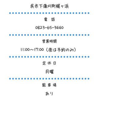
呉市下蒲刈町梶ヶ浜
電 話
0823-65-3440
営業時間
11:00～17:00（夜は予約のみ）
定 休 日
月曜
駐 車 場
あり
S N S