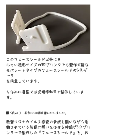
このフェースシールド以外にも
小さい造形サイズの3Dプリンタでも製作可能な
セパレートタイプのフェースシールドのSTLデ
ータ
を用意しています。
ちなみに豊國では充填率40%で製作していま
す。
■ 5月20日 呉市に300個寄贈いたしました。
新型コロナウイルス感染の脅威と闘いながら活
動されている皆様に想いをはせる仲間が3Ｄプリ
ンターで製作した『フェースシールド』を、代