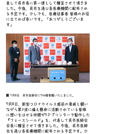
表して呉市長に第一便として贈呈させて頂きま
した。今後、呉市を通じ各医療機関に配布され
る予定です。少しでも、医療従事者 皆様のお役
に立てれば幸いです。「ありがとうございま
す」
■ 7月8日 呉市医師会に700個寄贈いたしました。
7月8日、新型コロナウイルス感染の脅威と闘い
ながら第2波に備え懸命に活動されている皆様
に想いをはせる仲間が3Ｄプリンターで製作した
『フェースシールド』を、代表して呉市医師会
会長に贈呈させて頂きました。今後、呉市医師
会を通じ各医療機関に配布される予定です。少