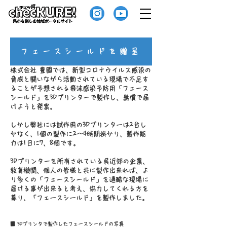
フェースシールドを贈呈
株式会社 豊國では、新型コロナウイルス感染の
脅威と闘いながら活動されている現場で不足す
ることが予想される飛沫感染予防用「フェース
シールド」を3Dプリンターで製作し、無償で届
けようと発案。
しかし弊社には試作用の3Dプリンターは2台し
かなく、1個の製作に2～4時間掛かり、製作能
力は1日に7、8個です。
3Dプリンターを所有されている呉近郊の企業、
教育機関、個人の皆様と共に製作出来れば、よ
り多くの「フェースシールド」を過酷な現場に
届ける事が出来ると考え、協力してくれる方を
募り、「フェースシールド」を製作しました。
■ 3Dプリンタで製作したフェースシールドの写真