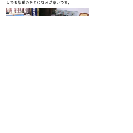
しでも皆様のお力になれば幸いです。
■ DOWNLOAD
・フェースシールドＳＴＬデータ
（2020-7-8現在）
■ 制作実績と納入先
（2020-5-11更新）
・フェースシールドセパレートタイプＳＴＬデ
ータ
（2020-5-20更新）
・フェースシールド取扱説明書
（2020-8-12更新）