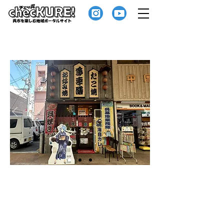
多幸膳
呉市のお好み焼き・たこ焼き店『多幸膳
（たこぜん）』れんが通り入口のすぐそ
ばにあります。
近隣エリアの宅配はもちろん！全国どこ
でも焼きたてを真空パックして宅急便で