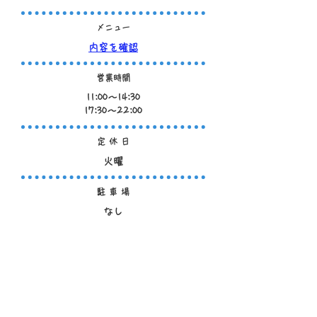
メニュー
内容を確認
営業時間
11:00～14:30
​17:30～22:00
定 休 日
火曜
駐 車 場
なし
S N S