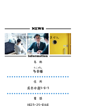
お届けします。
大和ミュージアムのお土産にもどうぞ！
​現在お知らせはございません
名 称
たこぜん
多幸膳
住 所
呉市中通3-8-3
電 話
0823-25-8168